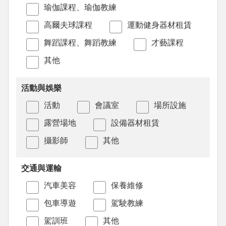
瑜伽課程、瑜伽教練
高爾夫球課程
運動健身器材租賃
舞蹈課程、舞蹈教練
才藝課程
其他
活動與娛樂
活動
會議室
場所設施
露營場地
設備器材租賃
攝影師
其他
交通與運輸
汽車美容
保養維修
包車導遊
駕駛教練
駕訓班
其他