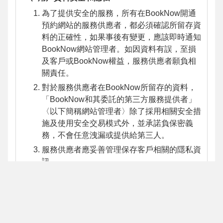
為了提供安全的服務，所有在BookNow開通
預約網站的服務供應者，都必須確認所留存資
料的正確性，如果事後有變更，應該即時通知
BookNow網站管理者。如因資料有誤，至損
及客戶或BookNow權益，服務供應者願負相
關責任。
對於服務供應者在BookNow所留存的資料，
「BookNow和其委託的第三方服務提供者」
〈以下簡稱網站管理者〉除了採用相關安全措
施及使用安全交易模式外，並承諾負保密義
務，不會任意洩漏或提供給第三人。
服務供應者應妥善管理保存客戶相關的隱私資
訊。
在下列情況下，BookNow網站管理者有權查
看或提供服務供應者的個人資料給有權機關、
或主張其權利受侵害並提出適當證明之第三
人：